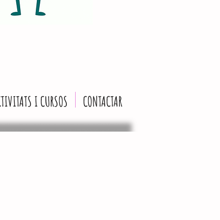
TIVITATS I CURSOS
CONTACTAR