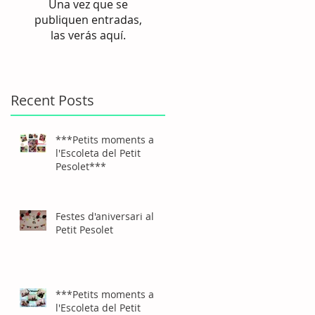
Una vez que se
publiquen entradas,
las verás aquí.
Recent Posts
***Petits moments a
l'Escoleta del Petit
Pesolet***
Festes d'aniversari al
Petit Pesolet
***Petits moments a
l'Escoleta del Petit