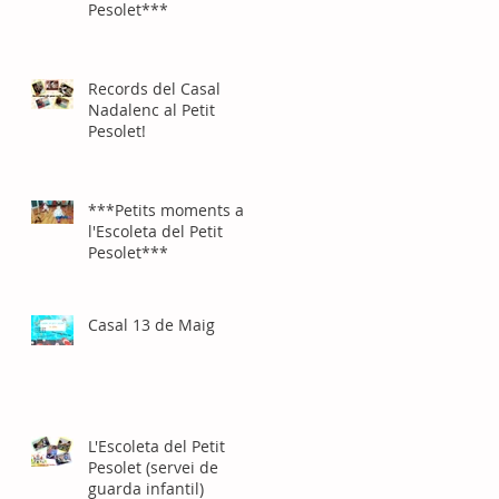
Pesolet***
Records del Casal
Nadalenc al Petit
Pesolet!
***Petits moments a
l'Escoleta del Petit
Pesolet***
Casal 13 de Maig
L'Escoleta del Petit
Pesolet (servei de
guarda infantil)