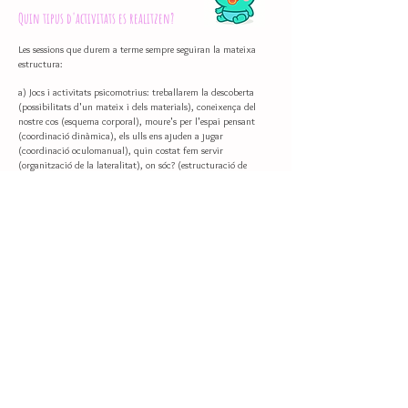
Quin tipus d'activitats es realitzen?
Les sessions que durem a terme sempre seguiran la mateixa
estructura:
a) Jocs i activitats psicomotrius: treballarem la descoberta
(possibilitats d'un mateix i dels materials), coneixença del
nostre cos (esquema corporal), moure's per l'espai pensant
(coordinació dinàmica), els ulls ens ajuden a jugar
(coordinació oculomanual), quin costat fem servir
(organització de la lateralitat), on sóc? (estructuració de
l'espai) i moure's amb ritme (estructuració del temps).
Durada: 30'
b) Relaxació: escoltar música, massatge o joc relaxant.
Durada: 10'
c) Joc lliure per les sales + té relaxant per l'adult (moment per
sociabilitzar amb la resta de mares i pares).
Durada: 20'
A qui va dirigit?
Aquest curs està dirigit a mares, pares i infants de 0 a 12
mesos.
Gym nadons 0-12 mesos