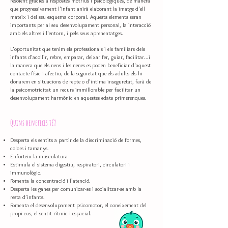
resolent gràcies a respostes motrius i psicològiques, de manera
que progressivament l'infant anirà elaborant la imatge d'ell
mateix i del seu esquema corporal. Aquests elements seran
importants per al seu desenvolupament personal, la interacció
amb els altres i l'entorn, i pels seus aprenentatges.
L'oportunitat que tenim els professionals i els familiars dels
infants d'acollir, rebre, emparar, deixar fer, guiar, facilitar...i
la manera que els nens i les nenes es poden beneficiar d'aquest
contacte físic i afectiu, de la seguretat que els adults els hi
donarem en situacions de repte o d'íntima inseguretat, farà de
la psicomotricitat un recurs immillorable per facilitar un
desenvolupament harmònic en aquestes edats primerenques.
Quins beneficis té?
Desperta els sentits a partir de la discriminació de formes,
colors i tamanys.
Enforteix la musculatura
Estimula el sistema digestiu, respiratori, circulatori i
immunològic.
Fomenta la concentració i l’atenció.
Desperta les ganes per comunicar-se i socialitzar-se amb la
resta d’infants.
Fomenta el desenvolupament psicomotor, el coneixement del
propi cos, el sentit rítmic i espacial.