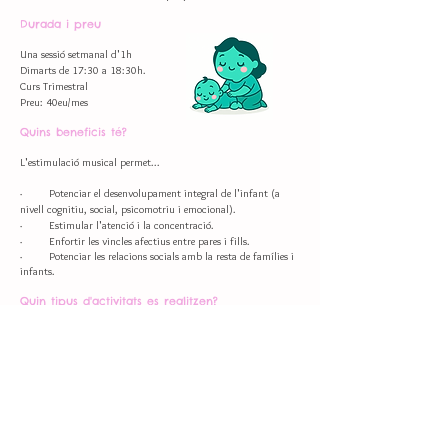
Durada i preu
Una sessió setmanal d'1h
Dimarts de 17:30 a 18:30h.
Curs Trimestral
Preu: 40eu/mes
Quins beneficis té?
L'estimulació musical permet...
· Potenciar el desenvolupament integral de l'infant (a
nivell cognitiu, social, psicomotriu i emocional).
· Estimular l'atenció i la concentració.
· Enfortir les vincles afectius entre pares i fills.
· Potenciar les relacions socials amb la resta de famílies i
infants.
Quin tipus d'activitats es realitzen?
Les sessions tindrán com a objectiu gaudir de la música, els
jocs de falda i els massatges, compartirem estones per aprendre
cançons i jocs musicals que estimularan el teu nadó i que
t'ajudaran a establir un fort vincle afectiu amb ell/a.
Durada: 1h
*30' de sessió musical aprox.
*30' restants deixarem jugar als infants per les sales i els