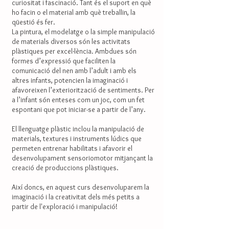
curiositat i fascinació. Tant és el suport en què
ho facin o el material amb què treballin, la
qüestió és fer.
La pintura, el modelatge o la simple manipulació
de materials diversos són les activitats
plàstiques per excel·lència. Ambdues són
formes d’expressió que faciliten la
comunicació del nen amb l’adult i amb els
altres infants, potencien la imaginació i
afavoreixen l’exteriorització de sentiments. Per
a l’infant són enteses com un joc, com un fet
espontani que pot iniciar-se a partir de l’any.
El llenguatge plàstic inclou la manipulació de
materials, textures i instruments lúdics que
permeten entrenar habilitats i afavorir el
desenvolupament sensoriomotor mitjançant la
creació de produccions plàstiques.
Així doncs, en aquest curs desenvoluparem la
imaginació i la creativitat dels més petits a
partir de l'exploració i manipulació!