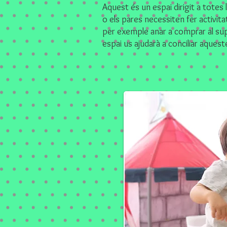
Aquest és un espai dirigit a totes
o els pares necessiten fer activit
per exemple anar a comprar al supe
espai us ajudarà a conciliar aquest