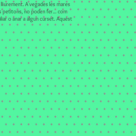
a lliurement. A vegades les mares
s petitons, no poden fer... com
liar o anar a algun curset. Aquest