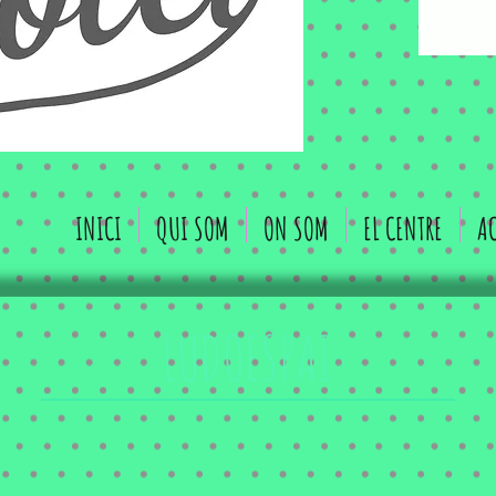
INICI
QUI SOM
ON SOM
EL CENTRE
AC
LUDOESPAI