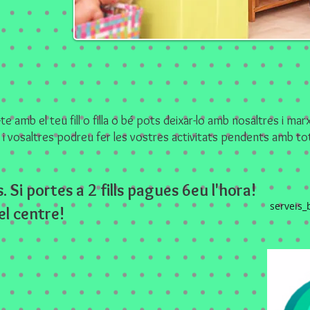
te amb el teu fill o filla o bé pots deixar-lo amb nosaltres i marxa
 i vosaltres podreu fer les vostres activitats pendents amb tota
Si portes a 2 fills pagues 6eu l'hora!
serveis_
el centre!