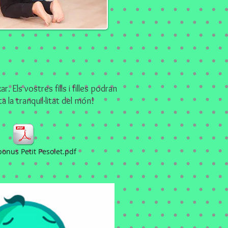
r. Els vostres fills i filles podran
 la tranquil·litat del món!
bonus Petit Pesolet.pdf