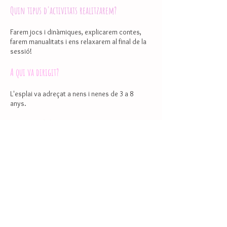
Quin tipus d'activitats realitzarem?
Farem jocs i dinàmiques, explicarem contes,
farem manualitats i ens relaxarem al final de la
sessió!
A qui va dirigit?
L'esplai va adreçat a nens i nenes de 3 a 8
anys.
MENSUALITAT: 80 euros
DIA AÏLLAT: 15 euros
HORARI: Dissabtes de 10 a 14h