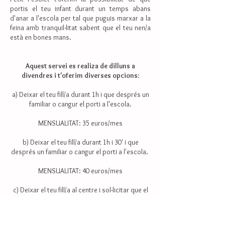
portis el teu infant durant un temps abans
d'anar a l'escola per tal que puguis marxar a la
feina amb tranquil·litat sabent que el teu nen/a
està en bones mans.
Aquest servei es realiza de dilluns a
divendres i t'oferim diverses opcions:
a) Deixar el teu fill/a durant 1h i que després un
familiar o cangur el porti a l'escola.
MENSUALITAT: 35 euros/mes
b) Deixar el teu fill/a durant 1h i 30' i que
després un familiar o cangur el porti a l'escola.
MENSUALITAT: 40 euros/mes
c) Deixar el teu fill/a al centre i sol·licitar que el
portem a l'escola (servei dirigit als nens/es que
van a les escoles del
barri de Gràcia com: Pau Casals, Claret, Sedeta,