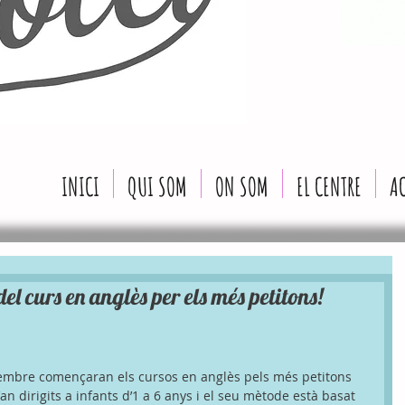
INICI
QUI SOM
ON SOM
EL CENTRE
AC
el curs en anglès per els més petitons!
mbre començaran els cursos en anglès pels més petitons 
n dirigits a infants d’1 a 6 anys i el seu mètode està basat 