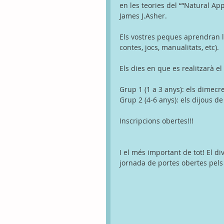
en les teories del ““Natural App
James J.Asher.  
Els vostres peques aprendran la
contes, jocs, manualitats, etc). 
Els dies en que es realitzarà el
Grup 1 (1 a 3 anys): els dimecr
Grup 2 (4-6 anys): els dijous d
Inscripcions obertes!!! 
I el més important de tot! El d
jornada de portes obertes pels